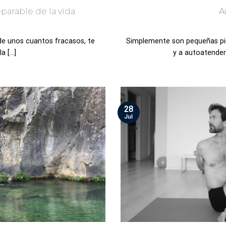
eparable de la vida
A
 de unos cuantos fracasos, te
Simplemente son pequeñas p
 [...]
y a autoatenderm
28
Jul