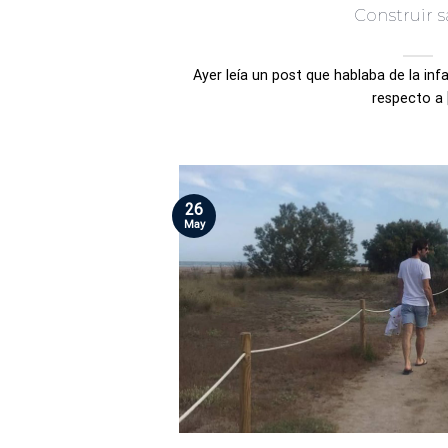
Construir s
Ayer leía un post que hablaba de la inf
respecto a [.
26
May