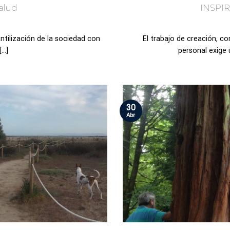
alud
INSPIR
antilización de la sociedad con
El trabajo de creación, c
..]
personal exige 
30
Abr