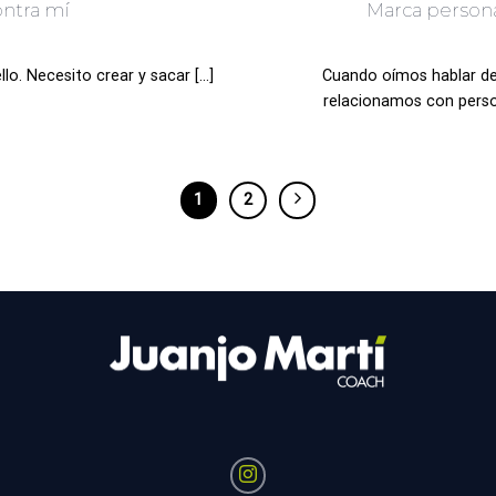
ontra mí
Marca persona
lo. Necesito crear y sacar [...]
Cuando oímos hablar d
relacionamos con person
1
2