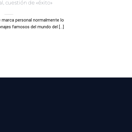
l, cuestión de «éxito»
e marca personal normalmente lo
ajes famosos del mundo del [...]