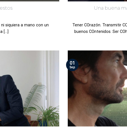
estos
Una buena ma
, ni siquiera a mano con un
Tener COrazón. Transmitir CO
 [...]
buenos COntenidos. Ser COhe
01
Sep