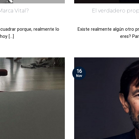
arca Vital?
El verdadero prop
cuadrar porque, realmente lo
Existe realmente algún otro 
oy [...]
eres? Par
16
Nov