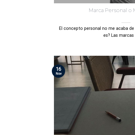
Marca Personal o M
El concepto personal no me acaba de 
es? Las marcas h
16
Nov