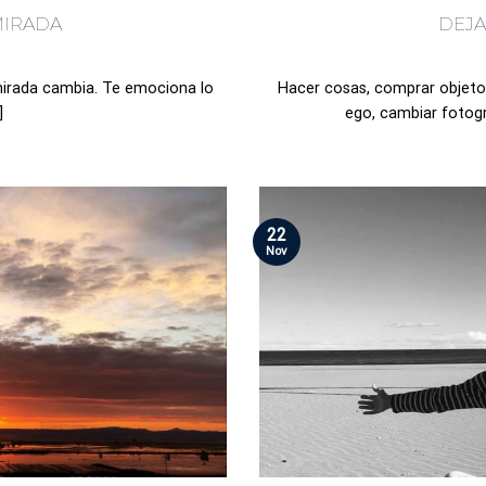
MIRADA
DEJA
mirada cambia. Te emociona lo
Hacer cosas, comprar objeto
]
ego, cambiar fotograf
22
Nov