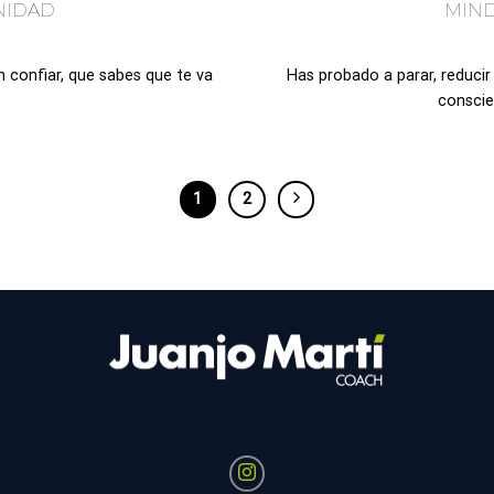
NIDAD
MIND
 confiar, que sabes que te va
Has probado a parar, reducir 
conscien
1
2