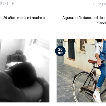
 MUERTE
La Respi
ce 26 años, moría mi madre a
Algunas reflexiones del lib
cienci
26
Nov