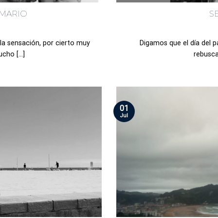
RMARIO
S
a sensación, por cierto muy
Digamos que el día del p
ho [...]
rebusca
01
Jul