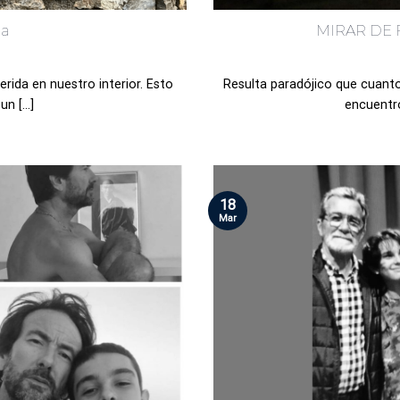
da
MIRAR DE 
rida en nuestro interior. Esto
Resulta paradójico que cuanto
n [...]
encuentro
18
Mar