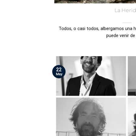
La Heri
Todos, o casi todos, albergamos una he
puede venir de u
22
May